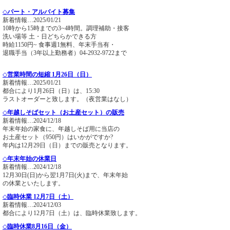
◇
パート・アルバイト募集
新着情報…2025/01/21
10時から15時までの3~4時間。調理補助・接客
洗い場等 土・日どちらかできる方
時給1150円~ 食事週1無料、年末手当有・
退職手当（3年以上勤務者）04-2932-9722まで
◇
営業時間の短縮 1月26日（日）
新着情報…2025/01/21
都合により1月26日（日）は、15:30
ラストオーダーと致します。（夜営業はなし）
◇
年越しそばセット（お土産セット）の販売
新着情報…2024/12/18
年末年始の家食に、年越しそば用に当店の
お土産セット（950円）はいかがですか?
年内は12月29日（日）までの販売となります。
◇
年末年始の休業日
新着情報…2024/12/18
12月30日(日)から翌1月7日(火)まで、年末年始
の休業といたします。
◇
臨時休業 12月7日（土）
新着情報…2024/12/03
都合により12月7日（土）は、臨時休業致します。
◇
臨時休業8月16日（金）